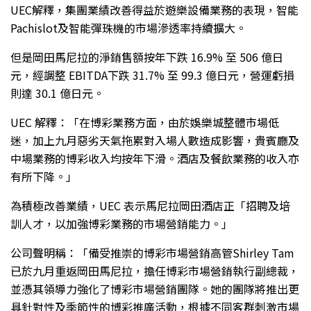
UEC解釋，集團業績改善得益於遊樂設備業務的表現，智能
Pachislot及智能彈珠機的市場滲透率持續擴大。
但是岡田馬尼拉的淨銷售額按年下跌 16.9% 至 506 億日
元，經調整 EBITDA下跌 31.7% 至 99.3 億日元，營運虧損
則達 30.1 億日元。
UEC 解釋：「在博彩業務方面，由於娛樂城整體市場低
迷，加上九月惡劣天氣拖累對入場人數造成影響，貴賓廳及
中場業務的博彩收入均按年下滑。酒店及餐飲業務的收入亦
有所下降。」
為積極改善業績，UEC 表示馬尼拉岡田酒店正「招聘及培
訓人才，以加強博彩業務的市場營銷能力。」
公司聲明稱：「備受推崇的博彩市場營銷高管Shirley Tam
已於九月重返岡田馬尼拉，擔任博彩市場營銷執行副總裁，
並憑其領導力強化了博彩市場營銷團隊。她的團隊將推出更
具針對性及季節性的博彩推廣活動，根據不同客群刺激市場