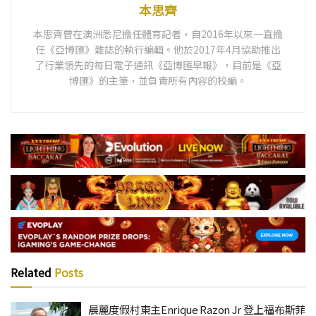
本思齊
本思齊曾在澳洲悉尼擔任體育記者，自2016年以來一直擔
任《亞博匯》雜誌的執行編輯。他於2017年4月協助推出
了行業領先的每日電子通訊《亞博匯早報》，目前是《亞
博匯》的主筆，並負責所有內容的校編。
Related
Posts
晨麗度假村東主Enrique Razon Jr 登上福布斯菲