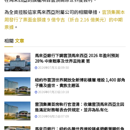
為全資控股這家馬來西亞附屬公司的相關舉措，
雲頂集團本
周發行了票面金額達 9 億令吉（折合 2.16 億美元）的中期
票據
。
相關
文章
馬來亞銀行下調雲頂馬來西亞 2026 年盈利預測
28% 中東戰事及世界盃拖累 第
2026年07月31日 09:50
紐約市雲頂世界開放全新博彩樓層 增設 1,400 部角
子機及盛世・貴族主題區
2026年07月23日 10:18
雲頂集團首席執行官澄清：收購雲頂馬來西亞主因
是滿足財務報表合併規定，並非為私有化
2026年06月15日 07:09
馬來亞銀行：紐約名勝世界增設賭桌遊戲兼調低角