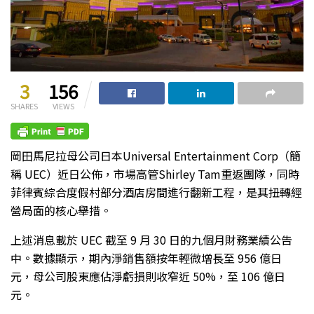
3
156
SHARES
VIEWS
岡田馬尼拉母公司日本Universal Entertainment Corp（簡
稱 UEC）近日公佈，市場高管Shirley Tam重返團隊，同時
菲律賓綜合度假村部分酒店房間進行翻新工程，是其扭轉經
營局面的核心舉措。
上述消息載於 UEC 截至 9 月 30 日的九個月財務業績公告
中。數據顯示，期內淨銷售額按年輕微增長至 956 億日
元，母公司股東應佔淨虧損則收窄近 50%，至 106 億日
元。