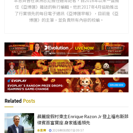
本思齊曾在澳洲悉尼擔任體育記者，自2016年以來一直擔
任《亞博匯》雜誌的執行編輯。他於2017年4月協助推出
了行業領先的每日電子通訊《亞博匯早報》，目前是《亞
博匯》的主筆，並負責所有內容的校編。
Related
Posts
晨麗度假村東主Enrique Razon Jr 登上福布斯菲
律賓首富寶座 身家遙遙領先
本思齊
2026年08月07日 09:57