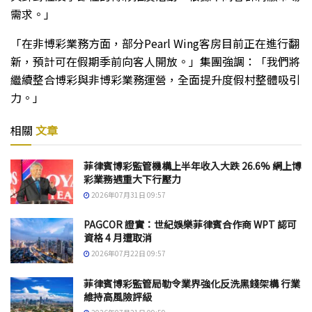
需求。」
「在非博彩業務方面，部分Pearl Wing客房目前正在進行翻
新，預計可在假期季前向客人開放。」集團強調：「我們將
繼續整合博彩與非博彩業務運營，全面提升度假村整體吸引
力。」
相關
文章
菲律賓博彩監管機構上半年收入大跌 26.6% 網上博
彩業務遇重大下行壓力
2026年07月31日 09:57
PAGCOR 證實：世紀娛樂菲律賓合作商 WPT 認可
資格 4 月遭取消
2026年07月22日 09:57
菲律賓博彩監管局勒令業界強化反洗黑錢架構 行業
維持高風險評級