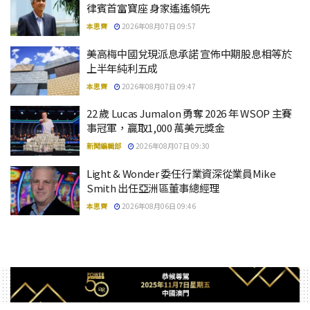
律賓首富寶座 身家遙遙領先
本思齊
2026年08月07日 09:57
美高梅中國兌現派息承諾 宣佈中期股息相等於
上半年純利五成
本思齊
2026年08月07日 09:47
22 歲 Lucas Jumalon 勇奪 2026 年 WSOP 主賽
事冠軍，贏取1,000 萬美元獎金
新聞編輯部
2026年08月07日 09:30
Light & Wonder 委任行業資深從業員Mike
Smith 出任亞洲區董事總經理
本思齊
2026年08月06日 09:46