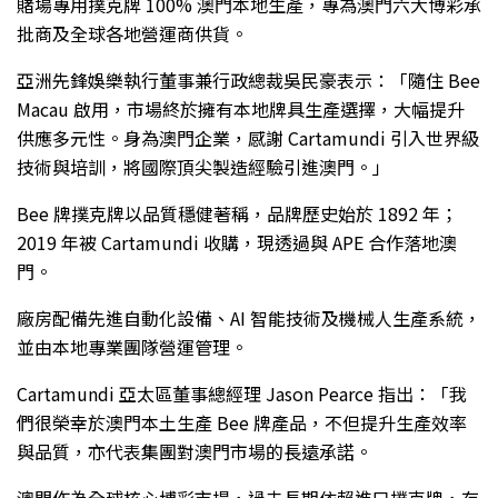
賭場專用撲克牌 100% 澳門本地生產，專為澳門六大博彩承
批商及全球各地營運商供貨。
亞洲先鋒娛樂執行董事兼行政總裁吳民豪表示：「隨住 Bee
Macau 啟用，市場終於擁有本地牌具生產選擇，大幅提升
供應多元性。身為澳門企業，感謝 Cartamundi 引入世界級
技術與培訓，將國際頂尖製造經驗引進澳門。」
Bee 牌撲克牌以品質穩健著稱，品牌歷史始於 1892 年；
2019 年被 Cartamundi 收購，現透過與 APE 合作落地澳
門。
廠房配備先進自動化設備、AI 智能技術及機械人生產系統，
並由本地專業團隊營運管理。
Cartamundi 亞太區董事總經理 Jason Pearce 指出：「我
們很榮幸於澳門本土生產 Bee 牌產品，不但提升生產效率
與品質，亦代表集團對澳門市場的長遠承諾。
澳門作為全球核心博彩市場，過去長期依賴進口撲克牌，存