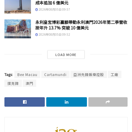
成本追加 6 億美元
2026年08月05日 09:57
永利皇宮博彩贏額帶動永利澳門2026年第二季營收
按年升 13.7% 突破 10 億美元
2026年08月05日 09:52
LOAD MORE
Tags:
Bee Macau
Cartamundi
亞洲先鋒娛樂控股
工廠
撲克牌
澳門