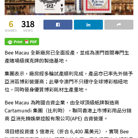
6
318
SHARES
VIEWS
Bee Macau 全新廠房已全面投產，並成為澳門首間專門生
產賭場級撲克牌的製造基地。
集團表示，廠房經多輪試產順利完成，產品亦已率先外銷予
亞洲區博彩營運商；此舉令澳門不只穩守全球博彩樞紐地
位，同時晉身優質博彩耗材生產重地。
Bee Macau 為跨國合資企業，由全球頂級紙牌製造商
Cartamundi 集團（比利時），聯同香港上市博彩用品分銷
商 亞洲先鋒娛樂控股有限公司(APE) 合資營運。
項目總投資達 5 億港元（折合 6,400 萬美元），實現 Bee