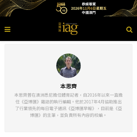
本思齊
本思齊曾在澳洲悉尼擔任體育記者，自2016年以來一直擔
任《亞博匯》雜誌的執行編輯。他於2017年4月協助推出
了行業領先的每日電子通訊《亞博匯早報》，目前是《亞
博匯》的主筆，並負責所有內容的校編。