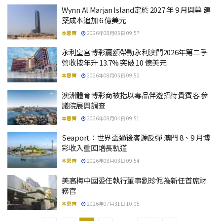
Wynn Al Marjan Island定於 2027 年 9 月開幕 建
築成本追加 6 億美元
本思齊
2026年08月05日 09:57
永利皇宮博彩贏額帶動永利澳門2026年第二季
營收按年升 13.7% 突破 10 億美元
本思齊
2026年08月05日 09:52
澳洲體育博彩商被指以毒品伴遊招待貴賓客 參
議院展開調查
本思齊
2026年08月04日 09:51
Seaport：世界盃過後客源反彈 澳門 8、9 月博
彩收入重回增長軌道
本思齊
2026年08月03日 09:54
美高梅中國委任執行董事劉珍伲為新任首席財
務官
本思齊
2026年07月31日 10:05