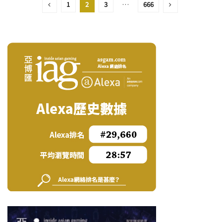
1
2
3
…
666