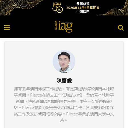
陳嘉俊
擁有五年澳門傳媒工作經驗，有足夠經驗編寫澳門本地時
事新聞。Pierce在過去五年任職於力報，曾編寫本地時事
新聞、博彩新聞及相關的專題報導，亦有一定的拍攝經
驗。Pierce曾於力報晉升為採訪副主任，負責安排記者採
訪工作及安排新聞報導內容。Pierce畢業於澳門大學中文
系。