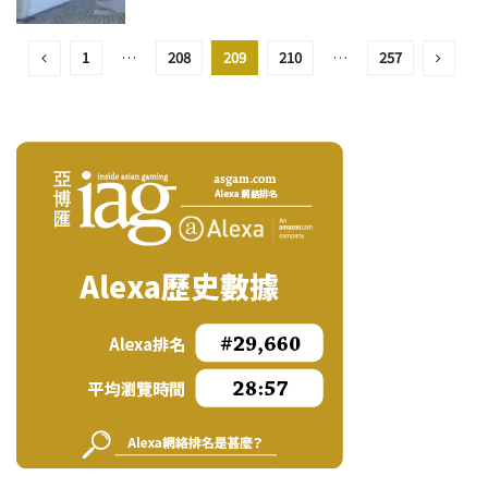
1
…
208
209
210
…
257