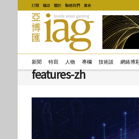
訂閱
雜誌
關於
聯絡我們
廣告
新聞
特寫
人物
專欄
技術談
網絡博
features-zh