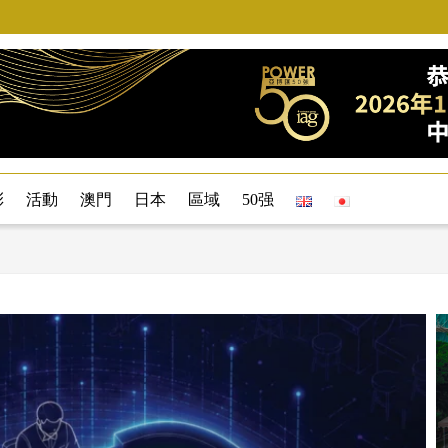
彩
活動
澳門
日本
區域
50强