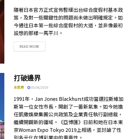
隨著日本官方正式宣佈暫緩出台綜合度假村基本政
策，及對一些關鍵性的問題尚未做出明確規定。如
今通往日本第一批綜合度假村的大道，並非像最初
設想的那樣一馬平川。
DETAILS
READ MORE
打破邊界
本思齊
05/06/2019
1991年，Jan Jones Blackhurst成功當選拉斯維加
斯第一位女性市長，開創了一番新氣象。如今她擔
任凱撒娛樂集團公共政策及企業責任執行副總裁，
繼續開闢新的疆域。《亞博匯》日前和她在日本東
京Woman Expo Tokyo 2019上相遇，並討論了性
別多元化在博彩業中的重要性。