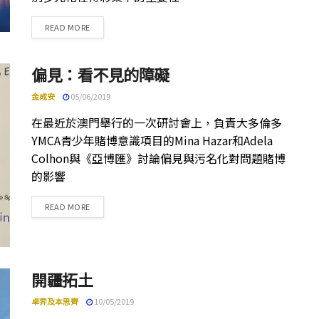
DETAILS
READ MORE
偏見：看不見的障礙
金成安
05/06/2019
在最近於澳門舉行的一次研討會上，負責大多倫多
YMCA青少年賭博意識項目的Mina Hazar和Adela
Colhon與《亞博匯》討論偏見與污名化對問題賭博
的影響
DETAILS
READ MORE
開疆拓土
卓弈及本思齊
10/05/2019