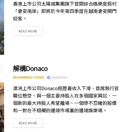
香港上市公司太陽城集團旗下首間綜合娛樂度假村
「會安南岸」即將於今年第四季度在越南會安開門
迎客。
DETAILS
READ MORE
解構Donaco
MUHAMMAD COHEN
10/05/2019
澳洲上市公司Donaco經歷着收入下滑、首席執行官
職位懸空、與一個主要持股人在多個國家興訟、一
個新的最大持股人希望離場、一個慘不忍睹的股價
和一對在不相襯的邊境市場裏的邊境娛樂場。
DETAILS
READ MORE