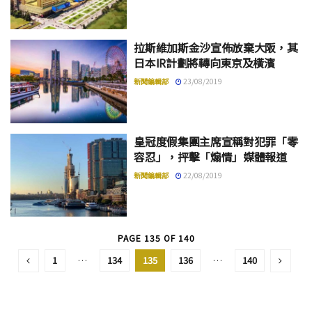
拉斯維加斯金沙宣佈放棄大阪，其
日本IR計劃將轉向東京及橫濱
新聞編輯部
23/08/2019
皇冠度假集團主席宣稱對犯罪「零
容忍」，抨擊「煽情」媒體報道
新聞編輯部
22/08/2019
PAGE 135 OF 140
1
…
134
135
136
…
140