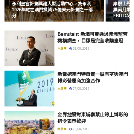
永利皇宮計劃興建大型活動中心，為永利
摩根士丹
2026年底在澳門投資7.5億美元計劃之一部
續兩月業績
分
EBITDA
Bernstein: 新濠可能通過澳洲監管
機構調查，目標是完全收購皇冠
本思齊
28/08/2019
新當選澳門特首賀一誠有望與澳門
博彩營運商加強合作
本思齊
27/08/2019
金界控股對柬埔寨禁止線上博彩的
指令表示歡迎
本思齊
26/08/2019