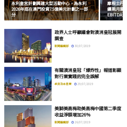
永利皇宮計劃興建大型活動中心，為永利
摩根士丹
2026年底在澳門投資7.5億美元計劃之一部
續兩月業績
分
EBITDA
政界人士呼籲議會對澳洲皇冠展開
調查
新聞編輯部
30/07/2019
有關澳洲皇冠「爆炸性」報道彰顯
對行業實踐的完全誤解
卓弈及本思齊
29/07/2019
美獅美高梅助美高梅中國第二季度
收益淨額增加26%
新聞編輯部
26/07/2019