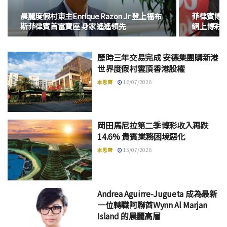
晨麗度假村東主Enrique Razon Jr 登上福布
菲律賓博彩
斯菲律賓首富寶座 身家遙遙領先
網上博彩
歷時三年交易完成 安德集團購新港
世界度假村雲頂香港股權
本思齊
16/07/2026
岡田馬尼拉第二季博彩收入再跌
14.6% 貴賓業務困境惡化
本思齊
15/07/2026
Andrea Aguirre-Jugueta 成為最新
一位轉職阿聯酋Wynn Al Marjan
Island 的晨麗高層