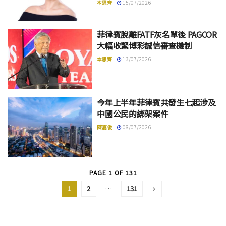
本思齊
15/07/2026
菲律賓脫離FATF灰名單後 PAGCOR
大幅收緊博彩誠信審查機制
本思齊
13/07/2026
今年上半年菲律賓共發生七起涉及
中國公民的綁架案件
陳嘉俊
08/07/2026
PAGE 1 OF 131
1
2
…
131