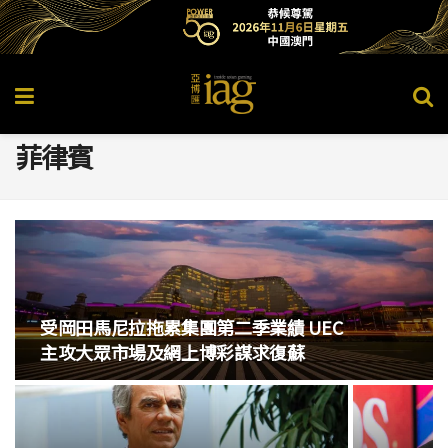
菲律賓
受岡田馬尼拉拖累集團第二季業績 UEC
主攻大眾市場及網上博彩謀求復蘇