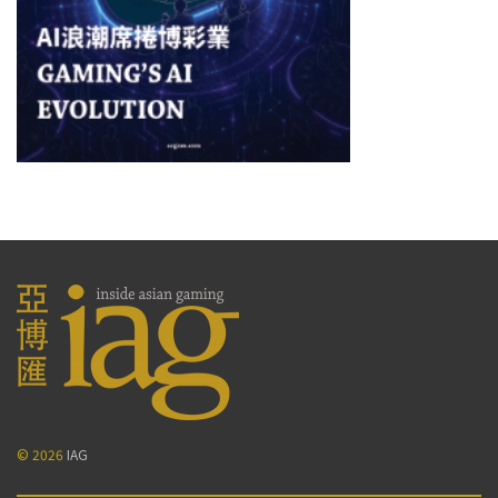
© 2026
IAG