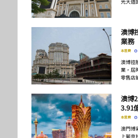
光大道
澳博
業務
本思齊
澳博控
業，屆
零售店
澳博
3.9
本思齊
澳門博
上葡京