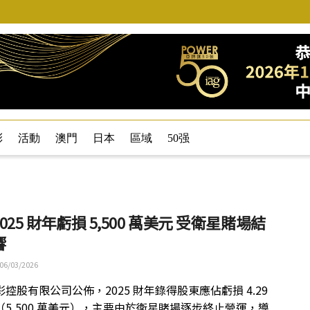
彩
活動
澳門
日本
區域
50强
025 財年虧損 5,500 萬美元 受衛星賭場結
響
06/03/2026
控股有限公司公佈，2025 財年錄得股東應佔虧損 4.29
（5,500 萬美元），主要由於衛星賭場逐步終止營運，導