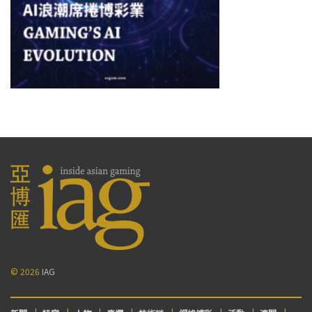
© 2026
IAG