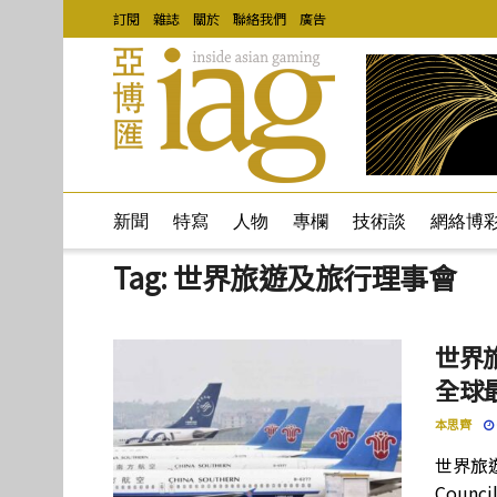
訂閱
雜誌
關於
聯絡我們
廣告
新聞
特寫
人物
專欄
技術談
網絡博
Tag:
世界旅遊及旅行理事會
世界旅
全球
本思齊
世界旅遊及
Coun