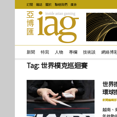
訂閱
雜誌
關於
聯絡我們
廣告
新聞
特寫
人物
專欄
技術談
網絡博
Tag:
世界樸克巡迴賽
世界
環球
新聞編輯部
越南、
年啟動