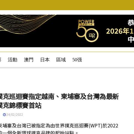
彩
活動
澳門
日本
區域
50强
撲克巡迴賽指定越南、柬埔寨及台灣為最新
撲克錦標賽首站
24/02/2022
柬埔寨及台灣已被指定為由世界撲克巡迴賽(WPT)於2022
的一個全新環球撲克品牌的起始站點。