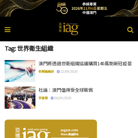
Tag:
世界衛生組織
澳門將透過世衛組織協議購買140萬劑新冠疫苗
新聞編輯部
22/09/2020
社論：澳門值得受全球敬佩
李達勝
06/04/2020