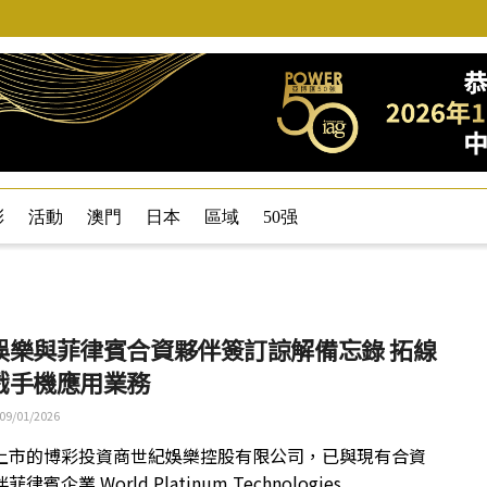
彩
活動
澳門
日本
區域
50强
娛樂與菲律賓合資夥伴簽訂諒解備忘錄 拓線
戲手機應用業務
09/01/2026
上市的博彩投資商世紀娛樂控股有限公司，已與現有合資
律賓企業 World Platinum Technologies