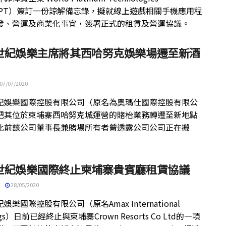
（WPT）簽訂一份諒解備忘錄，擬就線上遊戲相關手機應用程
發、營運及商業化事宜，簽署正式的租賃及營運協議。
世紀娛樂主席將其西哈努克娛樂場遷至新酒
07/07/2020
紀娛樂國際控股有限公司（原名為奧瑪仕國際控股有限公
把其位於柬埔寨西哈努克城運營的賭枱業務轉遷至新地點
此前該公司董事長兼賭場所有者曾透露公司公司正在搬
世紀娛樂國際終止柬埔寨貴賓廳租賃協議
28/05/2020
娛樂國際控股有限公司（原名Amax International
ngs）日前已經終止與柬埔寨Crown Resorts Co Ltd的一項