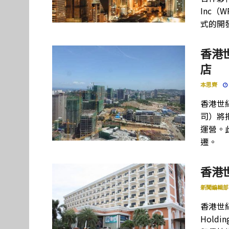
Inc
式的開
香港
店
本思齊
香港世
司）將
運營。
遷。
香港
新聞編輯部
香港世紀
Holdi