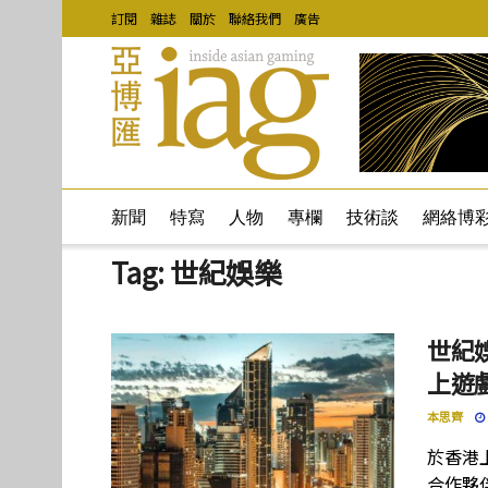
訂閱
雜誌
關於
聯絡我們
廣告
新聞
特寫
人物
專欄
技術談
網絡博
Tag:
世紀娛樂
世紀
上遊
本思齊
於香港
合作夥伴菲