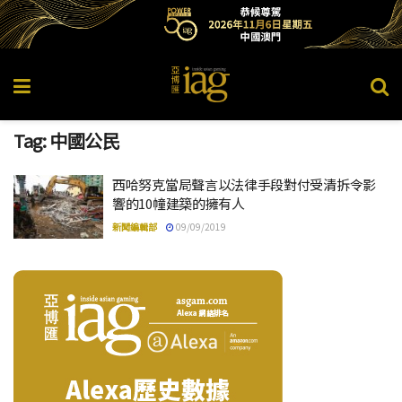
Tag:
中國公民
西哈努克當局聲言以法律手段對付受清拆令影
響的10幢建築的擁有人
新聞編輯部
09/09/2019