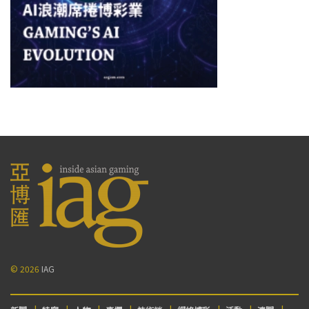
© 2026
IAG