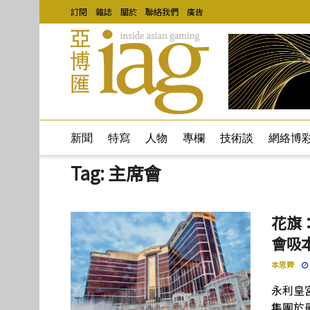
訂閱
雜誌
關於
聯絡我們
廣告
新聞
特寫
人物
專欄
技術談
網絡博
Tag:
主席會
花旗
會吸
本思齊
永利皇
集團於