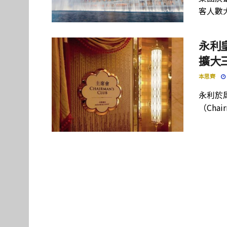
客人數
永利
擴大
本思齊
永利於
（Cha