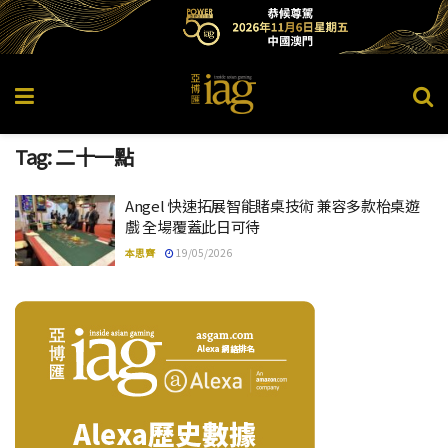
Tag:
二十一點
Angel 快速拓展智能賭桌技術 兼容多款枱桌遊
戲 全場覆蓋此日可待
本思齊
19/05/2026