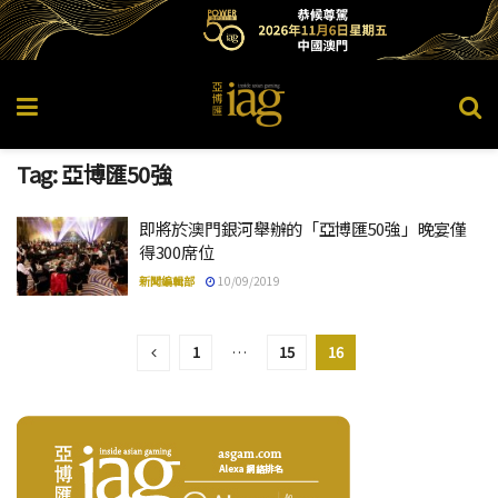
Tag:
亞博匯50強
即將於澳門銀河舉辦的「亞博匯50強」晚宴僅
得300席位
新聞編輯部
10/09/2019
1
…
15
16