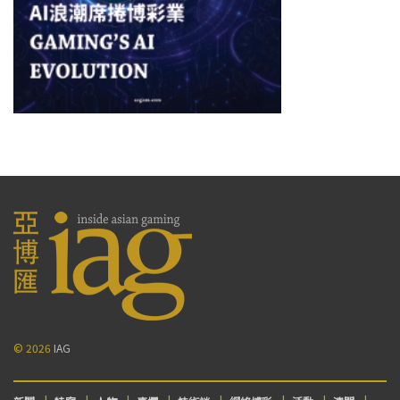
© 2026
IAG