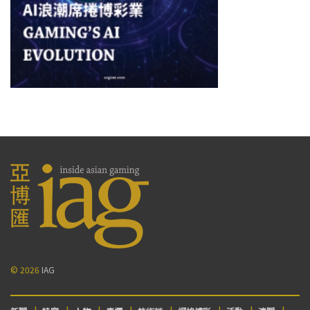
© 2026
IAG