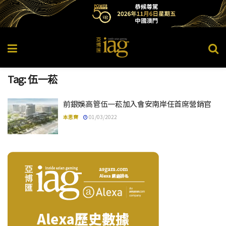
Tag:
伍一菘
前銀娛高管伍一菘加入會安南岸任首席營銷官
本思齊
01/03/2022