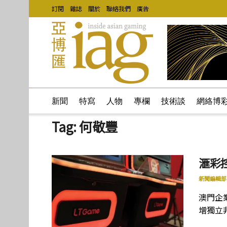
訂閱
雜誌
關於
聯絡我們
廣告
新聞
特寫
人物
專欄
技術談
網絡博
Tag:
何敬豐
滙彩
新聞編輯部
澳門企
增獨立非