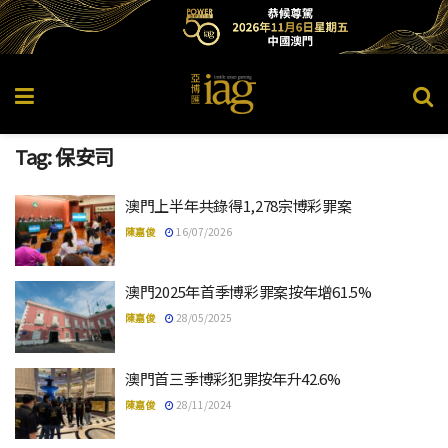
Tag:
保安司
澳門上半年共錄得1,278宗博彩罪案
陳嘉俊
16/07/2026
澳門2025年首季博彩罪案按年增61.5%
陳嘉俊
28/05/2025
澳門首三季博彩犯罪按年升42.6%
陳嘉俊
28/11/2024