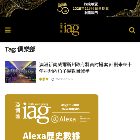
Tag:
俱樂部
澳洲新南威爾斯州政府將商討提案 計劃未來十
年把州內角子機數目減半
本思齊
26/05/2026