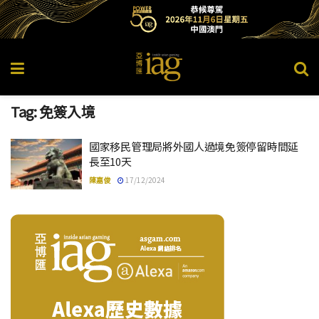
Tag:
免簽入境
國家移民管理局將外國人過境免簽停留時間延
長至10天
陳嘉俊
17/12/2024