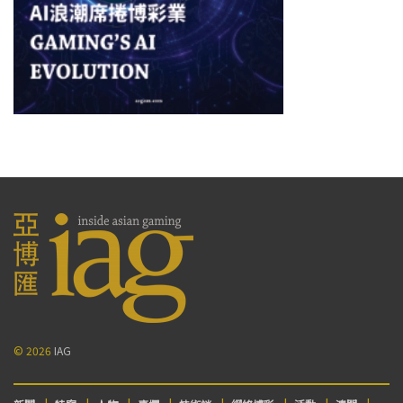
© 2026
IAG