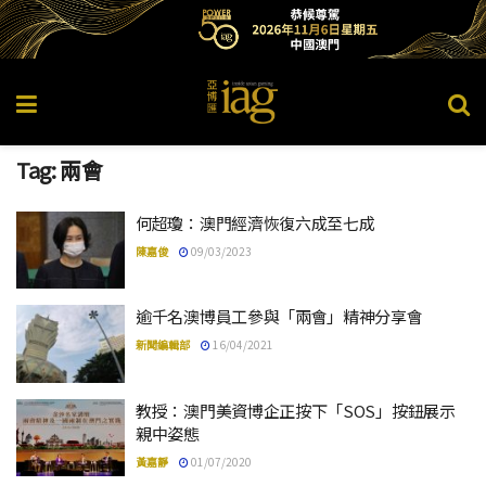
Tag:
兩會
何超瓊：澳門經濟恢復六成至七成
陳嘉俊
09/03/2023
逾千名澳博員工參與「兩會」精神分享會
新聞編輯部
16/04/2021
教授：澳門美資博企正按下「SOS」按鈕展示
親中姿態
黃嘉靜
01/07/2020