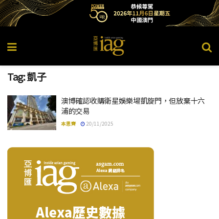
Tag:
凱子
澳博確認收購衛星娛樂場凱旋門，但放棄十六
浦的交易
本思齊
20/11/2025