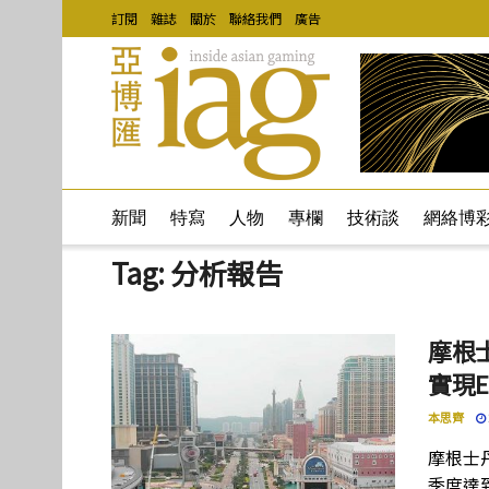
訂閱
雜誌
關於
聯絡我們
廣告
新聞
特寫
人物
專欄
技術談
網絡博
Tag:
分析報告
摩根
實現E
本思齊
摩根士
季度達