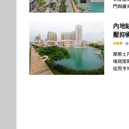
門與廣
內地
壓抑
本思齊
摩根士
境政策
從而令博