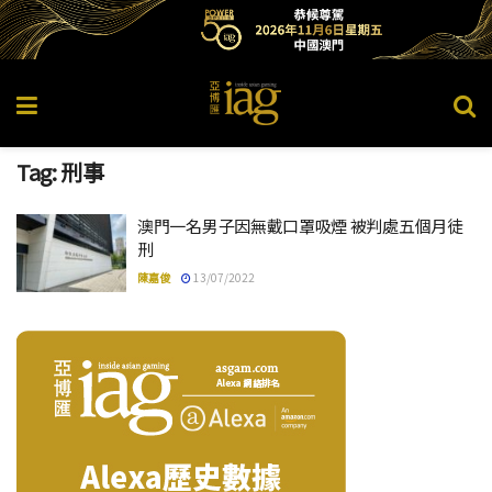
Tag:
刑事
澳門一名男子因無戴口罩吸煙 被判處五個月徒
刑
陳嘉俊
13/07/2022