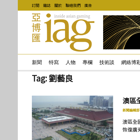
訂閱
雜誌
關於
聯絡我們
廣告
新聞
特寫
人物
專欄
技術談
網絡博
Tag:
劉藝良
澳區
新聞編輯部
澳區全
恢復廣