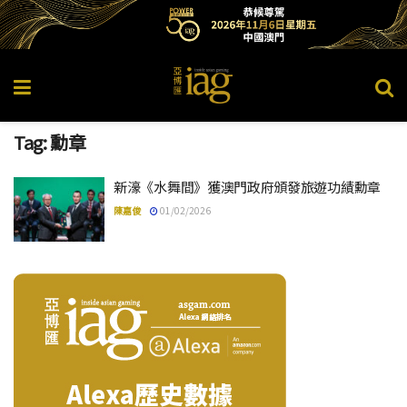
Tag:
勳章
新濠《水舞間》獲澳門政府頒發旅遊功績勳章
陳嘉俊
01/02/2026