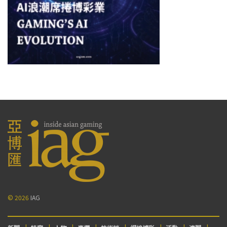
© 2026
IAG