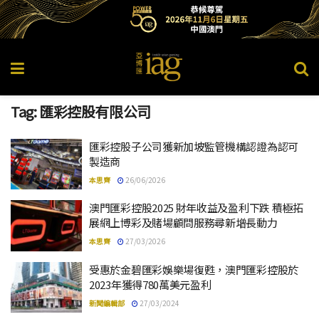
Tag:
匯彩控股有限公司
匯彩控股子公司獲新加坡監管機構認證為認可
製造商
本思齊
26/06/2026
澳門匯彩控股2025 財年收益及盈利下跌 積極拓
展網上博彩及賭場顧問服務尋新增長動力
本思齊
27/03/2026
受惠於金碧匯彩娛樂場復甦，澳門匯彩控股於
2023年獲得780萬美元盈利
新聞編輯部
27/03/2024