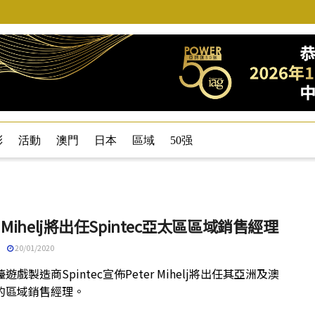
彩
活動
澳門
日本
區域
50强
er Mihelj將出任Spintec亞太區區域銷售經理
20/01/2020
遊戲製造商Spintec宣佈Peter Mihelj將出任其亞洲及澳
的區域銷售經理。