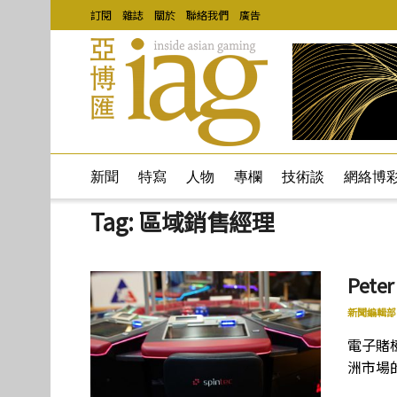
訂閱
雜誌
關於
聯絡我們
廣告
新聞
特寫
人物
專欄
技術談
網絡博
Tag:
區域銷售經理
Pet
新聞編輯部
電子賭檯
洲市場