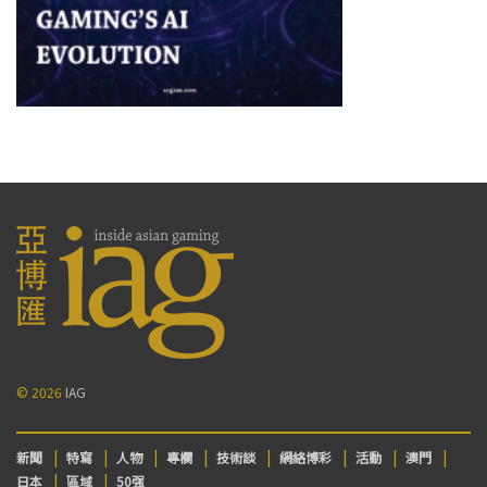
© 2026
IAG
新聞
特寫
人物
專欄
技術談
網絡博彩
活動
澳門
日本
區域
50强