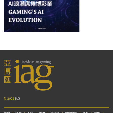
© 2026
IAG