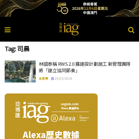
Tag:
司晨
林國泰稱 RWS 2.0 擴建按計劃施工 新管理團隊
將「建立協同節奏」
本思齊
25/03/2026