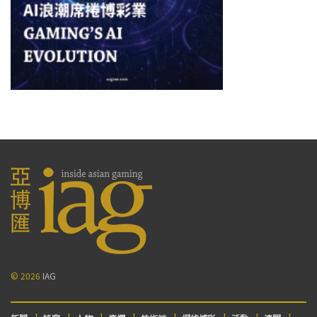
© 2026
IAG