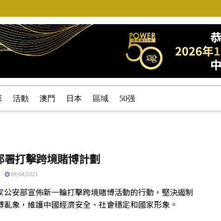
彩
活動
澳門
日本
區域
50强
部署打擊跨境賭博計劃
09/04/2021
家公安部宣佈新一輪打擊跨境賭博活動的行動，堅決遏制
博亂象，維護中國經濟安全、社會穩定和國家形象。