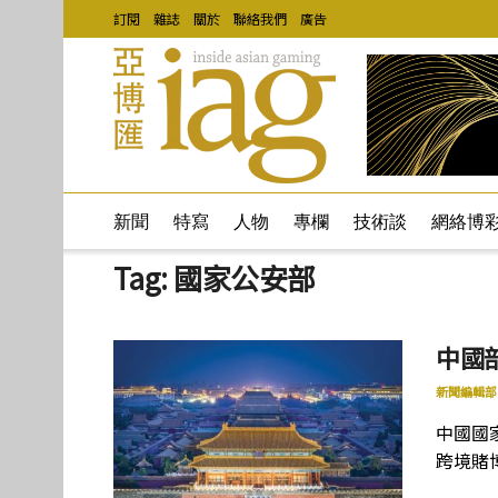
訂閱
雜誌
關於
聯絡我們
廣告
新聞
特寫
人物
專欄
技術談
網絡博
Tag:
國家公安部
中國
新聞編輯部
中國國
跨境賭