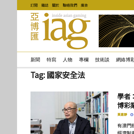
訂閱
雜誌
關於
聯絡我們
廣告
新聞
特寫
人物
專欄
技術談
網絡博
Tag:
國家安全法
學者
博彩
黃嘉靜
有澳門
經濟制