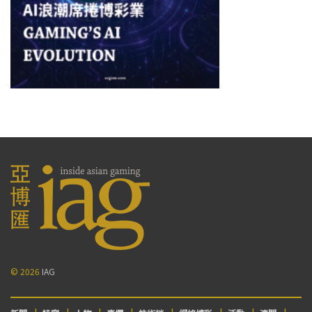
© 2026
IAG