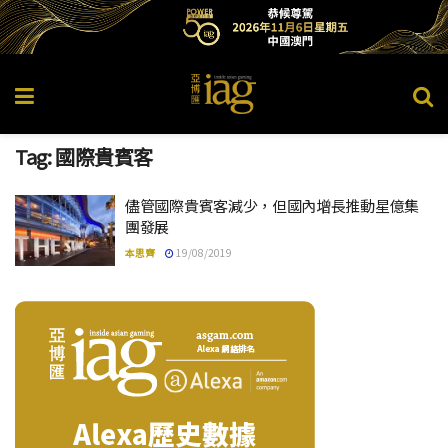
Tag:
國際貴賓客
儘管國際貴賓客減少，但國內增長推動星億集
團發展
本思齊
19/08/2019