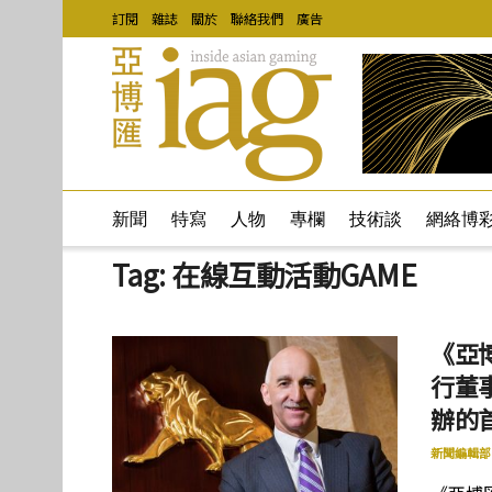
訂閱
雜誌
關於
聯絡我們
廣告
新聞
特寫
人物
專欄
技術談
網絡博
Tag:
在線互動活動GAME
《亞
行董
辦的首
新聞編輯部