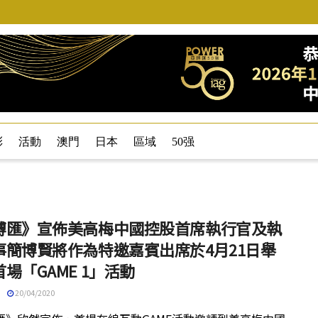
彩
活動
澳門
日本
區域
50强
博匯》宣佈美高梅中國控股首席執行官及執
事簡博賢將作為特邀嘉賓出席於4月21日舉
場「GAME 1」活動
20/04/2020