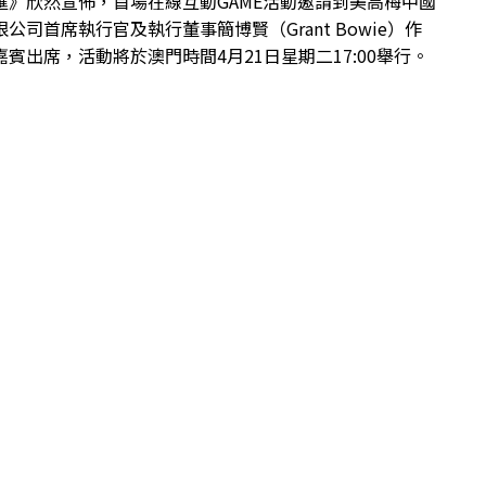
匯》欣然宣佈，首場在線互動GAME活動邀請到美高梅中國
公司首席執行官及執行董事簡博賢（Grant Bowie）作
嘉賓出席，活動將於澳門時間4月21日星期二17:00舉行。