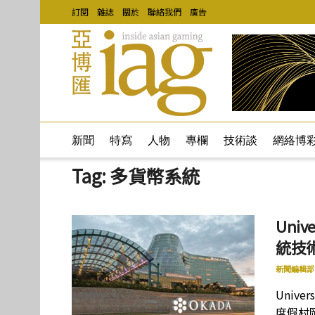
訂閱
雜誌
關於
聯絡我們
廣告
新聞
特寫
人物
專欄
技術談
網絡博
Tag:
多貨幣系統
Uni
統技
新聞編輯部
Unive
度假村