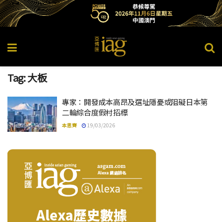
Tag:
大板
專家：開發成本高昂及選址隱憂或阻礙日本第
二輪綜合度假村招標
本思齊
19/03/2026