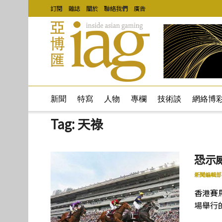
訂閱
雜誌
關於
聯絡我們
廣告
新聞
特寫
人物
專欄
技術談
網絡博
Tag:
天祿
恐示
新聞編輯部
香港賽
場舉行