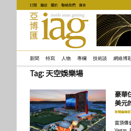
訂閱
雜誌
關於
聯絡我們
廣告
新聞
特寫
人物
專欄
技術談
網絡博
Tag:
天空娛樂場
豪華
美元
新聞編輯部
雲頂價值
Vega