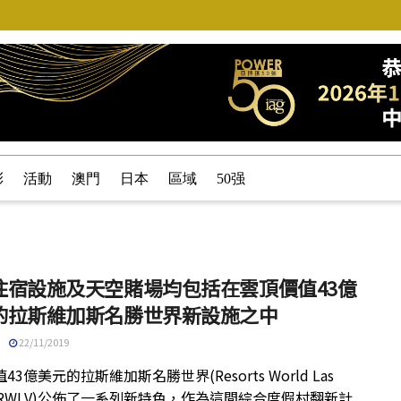
彩
活動
澳門
日本
區域
50强
住宿設施及天空賭場均包括在雲頂價值43億
的拉斯維加斯名勝世界新設施之中
22/11/2019
43億美元的拉斯維加斯名勝世界(Resorts World Las
s, RWLV)公佈了一系列新特色，作為這間綜合度假村翻新計